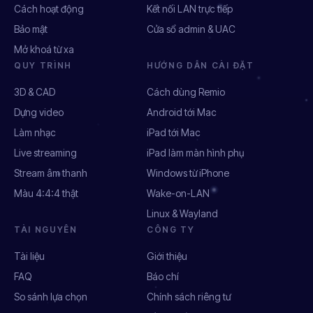
Cách hoạt động
Kết nối LAN trực tiếp
Bảo mật
Cửa sổ admin & UAC
Mở khoá từ xa
QUY TRÌNH
HƯỚNG DẪN CÀI ĐẶT
3D & CAD
Cách dùng Remio
Dựng video
Android tới Mac
Làm nhạc
iPad tới Mac
Live streaming
iPad làm màn hình phụ
Stream âm thanh
Windows từ iPhone
Màu 4:4:4 thật
Wake-on-LAN
Linux & Wayland
TÀI NGUYÊN
CÔNG TY
Tài liệu
Giới thiệu
FAQ
Báo chí
So sánh lựa chọn
Chính sách riêng tư