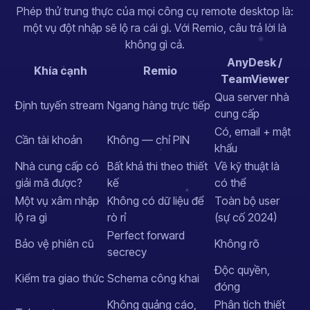
Phép thử trung thực của mọi công cụ remote desktop là:
một vụ đột nhập sẽ lộ ra cái gì. Với Remio, câu trả lời là
không gì cả.
AnyDesk /
Khía cạnh
Remio
TeamViewer
Qua server nhà
Định tuyến stream
Ngang hàng trực tiếp
cung cấp
Có, email + mật
Cần tài khoản
Không — chỉ PIN
khẩu
Nhà cung cấp có
Bất khả thi theo thiết
Về kỹ thuật là
giải mã được?
kế
có thể
Một vụ xâm nhập
Không có dữ liệu để
Toàn bộ user
lộ ra gì
rò rỉ
(sự cố 2024)
Perfect forward
Bảo vệ phiên cũ
Không rõ
secrecy
Độc quyền,
Kiểm tra giao thức
Schema công khai
đóng
Không quảng cáo,
Phân tích thiết