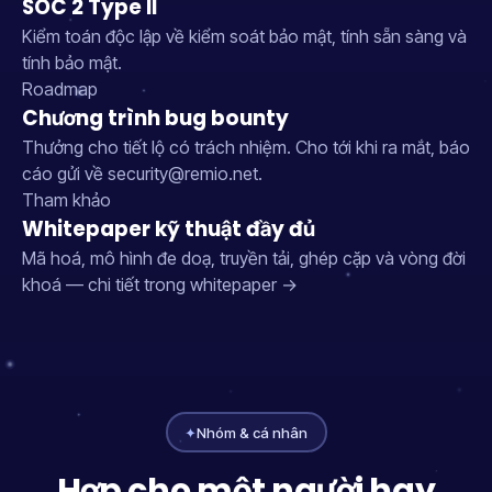
SOC 2 Type II
Kiểm toán độc lập về kiểm soát bảo mật, tính sẵn sàng và
tính bảo mật.
Roadmap
Chương trình bug bounty
Thưởng cho tiết lộ có trách nhiệm. Cho tới khi ra mắt, báo
cáo gửi về
security@remio.net
.
Tham khảo
Whitepaper kỹ thuật đầy đủ
Mã hoá, mô hình đe doạ, truyền tải, ghép cặp và vòng đời
khoá — chi tiết trong
whitepaper →
✦
Nhóm & cá nhân
Hợp cho một người hay