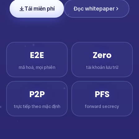
Tải miễn phí
Đọc whitepaper
E2E
Zero
mã hoá, mọi phiên
tài khoản lưu trữ
P2P
PFS
trực tiếp theo mặc định
forward secrecy