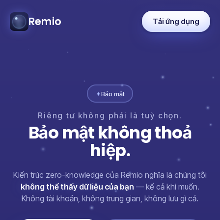
Remio
Tải ứng dụng
✦
Bảo mật
Riêng
tư
không
phải
là
tuỳ
chọn.
Bảo
mật
không
thoả
hiệp.
Kiến trúc zero-knowledge của Remio nghĩa là chúng tôi
không thể thấy dữ liệu của bạn
— kể cả khi muốn.
Không tài khoản, không trung gian, không lưu gì cả.