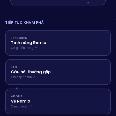
TIẾP TỤC KHÁM PHÁ
FEATURES
Tính năng Remio
Có gì bên trong ↗
FAQ
Câu hỏi thường gặp
Giải đáp nhanh ↗
ABOUT
Về Remio
Câu chuyện ↗