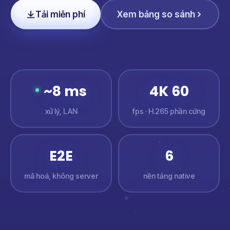
Tải miễn phí
Xem bảng so sánh
~8 ms
4K 60
xử lý, LAN
fps · H.265 phần cứng
E2E
6
mã hoá, không server
nền tảng native