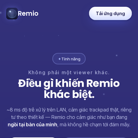
Remio
Tải ứng dụng
✦
Tính năng
Không
phải
một
viewer
khác.
Điều
gì
khiến
Remio
khác
biệt.
~8 ms độ trễ xử lý trên LAN, cảm giác trackpad thật, riêng
tư theo thiết kế — Remio cho cảm giác như bạn đang
ngồi tại bàn của mình
, mà không hề chạm tới đám mây.