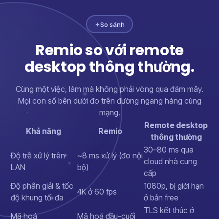
✦
So sánh
Remio so với remote
desktop thông thường.
Cùng một việc, làm mà không phải vòng qua đám mây.
Mọi con số bên dưới đo trên đường ngang hàng cùng
mạng.
Remote desktop
Khả năng
Remio
thông thường
30–80 ms qua
Độ trễ xử lý trên
~8 ms xử lý (đo nội
cloud nhà cung
LAN
bộ)
cấp
Độ phân giải & tốc
1080p, bị giới hạn
4K ở 60 fps
độ khung tối đa
ở bản free
TLS kết thúc ở
Mã hoá
Mã hoá đầu-cuối