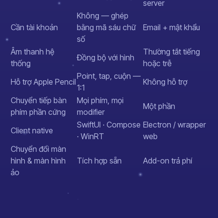
server
Không — ghép
Cần tài khoản
bằng mã sáu chữ
Email + mật khẩu
số
Âm thanh hệ
Thường tắt tiếng
Đồng bộ với hình
thống
hoặc trễ
Point, tap, cuộn —
Hỗ trợ Apple Pencil
Không hỗ trợ
1:1
Chuyển tiếp bàn
Mọi phím, mọi
Một phần
phím phần cứng
modifier
SwiftUI · Compose
Electron / wrapper
Client native
· WinRT
web
Chuyển đổi màn
hình & màn hình
Tích hợp sẵn
Add-on trả phí
ảo