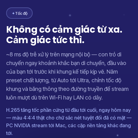
✦
Tốc độ
Không có cảm giác từ xa.
Cảm giác tức thì.
~8 ms độ trễ xử lý trên mạng nội bộ — con trỏ di
chuyển ngay khoảnh khắc bạn di chuyển, đầu vào
của bạn tới trước khi khung kế tiếp kịp vẽ. Năm
preset chất lượng, từ Auto tới Ultra, chỉnh tốc độ
khung và băng thông theo đường truyền để stream
luôn mượt dù trên Wi-Fi hay LAN có dây.
H.265 tăng tốc phần cứng từ đầu tới cuối, ngay hôm nay
— màu 4:4:4 thật cho chữ sắc nét tuyệt đối đã có mặt —
PC NVIDIA stream tới Mac, các cặp nền tảng khác đang
tới.