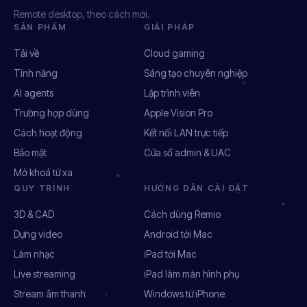
Remote desktop, theo cách mới.
SẢN PHẨM
GIẢI PHÁP
Tải về
Cloud gaming
Tính năng
Sáng tạo chuyên nghiệp
AI agents
Lập trình viên
Trường hợp dùng
Apple Vision Pro
Cách hoạt động
Kết nối LAN trực tiếp
Bảo mật
Cửa sổ admin & UAC
Mở khoá từ xa
QUY TRÌNH
HƯỚNG DẪN CÀI ĐẶT
3D & CAD
Cách dùng Remio
Dựng video
Android tới Mac
Làm nhạc
iPad tới Mac
Live streaming
iPad làm màn hình phụ
Stream âm thanh
Windows từ iPhone